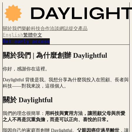
關於我們
樂齡科技
合作洽談
網誌
提交產品
English
繁體中文
Get early access
關於我們 | 為什麼創辦 Daylightful
你好，感謝你在這裡。
Daylightful 背後是我。我想分享為什麼我投入在照顧、長者與
科技——對我來說，這很個人。
關於 Daylightful
我們的理念很簡單：
用科技與實用方法，讓照顧父母與所愛
之人不再是沉重負擔，而是可以正向、喜悅的日常。
我因自己的家庭而創辦 Daylightful。
父親因癌症過早離世
，讓