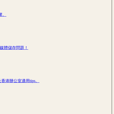
響。
群組媒體儲存問題！
港辦公室適用tips。