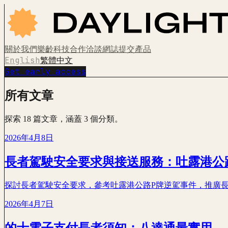
關於我們
樂齡科技
合作洽談
網誌
提交產品
English
繁體中文
Get early access
所有文章
探索 18 篇文章，涵蓋 3 個分類。
2026年4月8日
長者駕駛安全要求與接送服務：吐露港公
探討長者駕駛安全要求，參考吐露港公路P牌逆駕事件，推廣
2026年4月7日
的士電子支付長者須知：八達通最實用