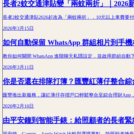
長者2蚊交通津貼變「兩蚊兩折」｜2026
長者2蚊交通津貼2026起改為「兩蚊兩折」，10元以上車費要
2026年3月15日
如何自動保留 WhatsApp 群組相片到
教你如何關閉 WhatsApp 進階聊天私隱設定，並啟用群組自動
2026年3月11日
你是否還在排隊打簿？匯豐紅薄仔整合綜
匯豐推出新服務，讓紅薄仔存摺戶口輕鬆整合至綜合理財App，
2026年2月16日
由平安鐘到智能手錶：給照顧者的長者緊
平安鐘、Garmin、Apple Watch 比較與選購要點，助照顧