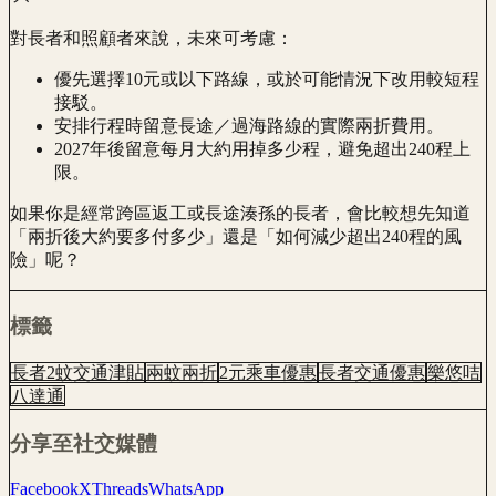
對長者和照顧者來說，未來可考慮：
優先選擇10元或以下路線，或於可能情況下改用較短程
接駁。
安排行程時留意長途／過海路線的實際兩折費用。
2027年後留意每月大約用掉多少程，避免超出240程上
限。
如果你是經常跨區返工或長途湊孫的長者，會比較想先知道
「兩折後大約要多付多少」還是「如何減少超出240程的風
險」呢？
標籤
長者2蚊交通津貼
兩蚊兩折
2元乘車優惠
長者交通優惠
樂悠咭
八達通
分享至社交媒體
Facebook
X
Threads
WhatsApp