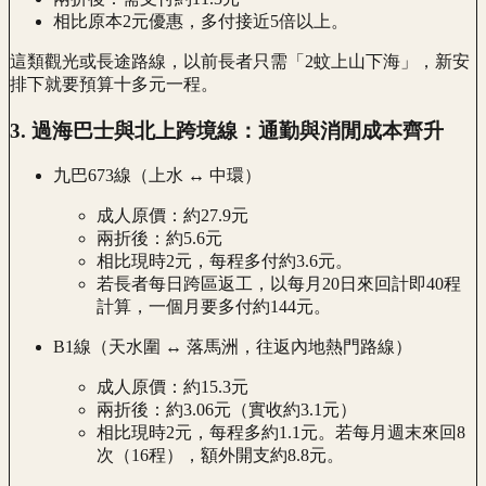
相比原本2元優惠，多付接近5倍以上。
這類觀光或長途路線，以前長者只需「2蚊上山下海」，新安
排下就要預算十多元一程。
3. 過海巴士與北上跨境線：通勤與消閒成本齊升
九巴673線（上水 ↔ 中環）
成人原價：約27.9元
兩折後：約5.6元
相比現時2元，每程多付約3.6元。
若長者每日跨區返工，以每月20日來回計即40程
計算，一個月要多付約144元。
B1線（天水圍 ↔ 落馬洲，往返內地熱門路線）
成人原價：約15.3元
兩折後：約3.06元（實收約3.1元）
相比現時2元，每程多約1.1元。若每月週末來回8
次（16程），額外開支約8.8元。