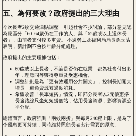
五、為何要改？政府提出的三大理由
今次長者2蚊交通津貼調整，引起社會不少討論，部分意見認
為應區分「60–64歲仍在工作的人」與「65歲或以上退休長
者」，由前者支付較多車資。 不過勞工及福利局局長孫玉菡
表明，新計劃不會按年齡分組處理。
政府提出的主要理據包括：
60歲或以上長者，不論是否仍在就業，都為社會付出多
年，理應同等獲得尊重及受惠機會。
調整計劃是為「更有效運用公共開支」，控制長期開支
增長，避免資源被過度消耗。
希望改善「長車短搭」情況，即部分長者以2元優惠搭
長途路線只坐短短幾個站，佔用長途資源，影響資源公
平分配。
總體而言，政府強調「兩蚊兩折」與每月240程上限，是為了
令優惠更可持續，同時維持照顧長者出行需要的原意。