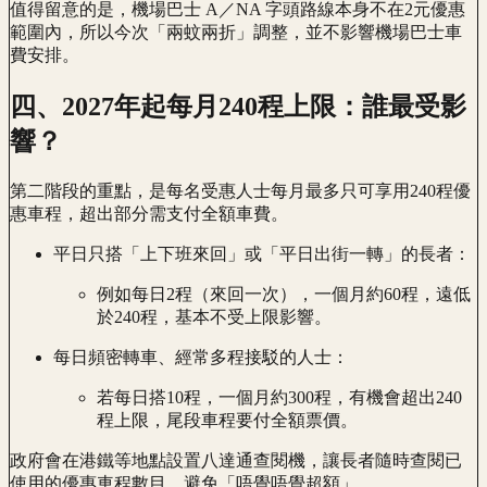
值得留意的是，機場巴士 A／NA 字頭路線本身不在2元優惠
範圍內，所以今次「兩蚊兩折」調整，並不影響機場巴士車
費安排。
四、2027年起每月240程上限：誰最受影
響？
第二階段的重點，是每名受惠人士每月最多只可享用240程優
惠車程，超出部分需支付全額車費。
平日只搭「上下班來回」或「平日出街一轉」的長者：
例如每日2程（來回一次），一個月約60程，遠低
於240程，基本不受上限影響。
每日頻密轉車、經常多程接駁的人士：
若每日搭10程，一個月約300程，有機會超出240
程上限，尾段車程要付全額票價。
政府會在港鐵等地點設置八達通查閱機，讓長者隨時查閱已
使用的優惠車程數目，避免「唔覺唔覺超額」。