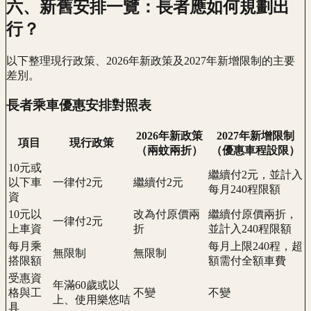
六、新舊安排一覽：長者應如何規劃出
行？
以下整理現行政策、2026年新政策及2027年新增限制的主要
差別。
長者乘車優惠安排對照表
2026年新政策
2027年新增限制
項目
現行政策
（兩蚊兩折）
（優惠車程設限）
10元或
繼續付2元，並計入
以下車
一律付2元
繼續付2元
每月240程限額
資
10元以
改為付原價兩
繼續付原價兩折，
一律付2元
上車資
折
並計入240程限額
每月乘
每月上限240程，超
無限制
無限制
搭限額
額需付全額車費
受惠資
年滿60歲或以
格與工
不變
不變
上、使用樂悠咭
具