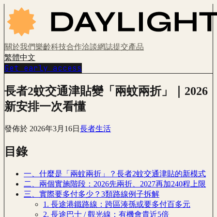
關於我們
樂齡科技
合作洽談
網誌
提交產品
繁體中文
Get early access
長者2蚊交通津貼變「兩蚊兩折」｜2026
新安排一次看懂
發佈於
2026年3月16日
長者生活
目錄
一、什麼是「兩蚊兩折」？長者2蚊交通津貼的新模式
二、兩個實施階段：2026先兩折、2027再加240程上限
三、實際要多付多少？3類路線例子拆解
1. 長途港鐵路線：跨區湊孫或要多付百多元
2. 長途巴士 / 觀光線：有機會貴近5倍