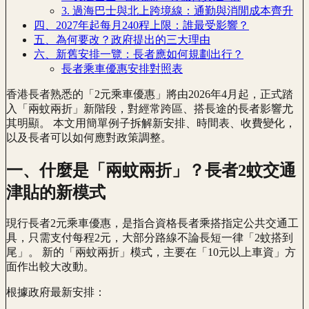
3. 過海巴士與北上跨境線：通勤與消閒成本齊升
四、2027年起每月240程上限：誰最受影響？
五、為何要改？政府提出的三大理由
六、新舊安排一覽：長者應如何規劃出行？
長者乘車優惠安排對照表
香港長者熟悉的「2元乘車優惠」將由2026年4月起，正式踏
入「兩蚊兩折」新階段，對經常跨區、搭長途的長者影響尤
其明顯。 本文用簡單例子拆解新安排、時間表、收費變化，
以及長者可以如何應對政策調整。
一、什麼是「兩蚊兩折」？長者2蚊交通
津貼的新模式
現行長者2元乘車優惠，是指合資格長者乘搭指定公共交通工
具，只需支付每程2元，大部分路線不論長短一律「2蚊搭到
尾」。 新的「兩蚊兩折」模式，主要在「10元以上車資」方
面作出較大改動。
根據政府最新安排：