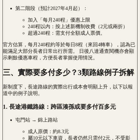
第二階段（預計2027年4月起）：
加入「每月240程」優惠上限
240程以內：按上述新機制收費（2元或兩折）
超過240程：需支付全額成人票價。
官方估算，每月240程約等於每日8程（來回4轉車），認為已
能滿足大部分長者日常出行所需。 日後八達通查閱機亦會顯
示剩餘優惠車程，方便長者掌握使用情況。
三、實際要多付多少？3類路線例子拆解
新制度下，長途路線的實際出行成本會明顯上升，以下以報
道中的例子說明。
1. 長途港鐵路線：跨區湊孫或要多付百多元
屯門站 → 錦上路站
成人原價：約8.3元
屬10元以下車資，長者仍然只需付2元，不受影