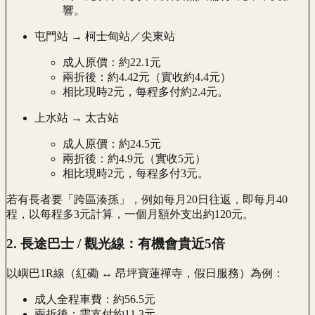
響。
屯門站 → 柯士甸站／尖東站
成人原價：約22.1元
兩折後：約4.42元（實收約4.4元）
相比現時2元，每程多付約2.4元。
上水站 → 太古站
成人原價：約24.5元
兩折後：約4.9元（實收5元）
相比現時2元，每程多付3元。
若有長者要「跨區湊孫」，例如每月20日往返，即每月40
程，以每程多3元計算，一個月額外支出約120元。
2. 長途巴士 / 觀光線：有機會貴近5倍
以嶼巴1R線（紅磡 ↔ 昂坪寶蓮禪寺，假日服務）為例：
成人全程車費：約56.5元
兩折後：需支付約11.3元