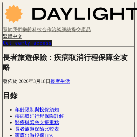
關於我們
樂齡科技
合作洽談
網誌
提交產品
繁體中文
Get early access
長者旅遊保險：疾病取消行程保障全攻
略
發佈於
2026年3月18日
長者生活
目錄
年齡限制與投保須知
疾病取消行程保障詳解
醫療與緊急支援重點
長者旅遊保險比較表
家庭出遊投保Tips