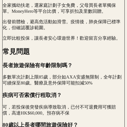
全家攜幼扶老，選家庭計劃子女免費，父母買長者單獨保
單。MoneyHero等平台比價，可享折扣及里數回贈。
出發前體檢，避高危活動如滑雪。疫情後，肺炎保障已標準
化，但確認覆診範圍。
立即比較投保，讓長者安心環遊世界！歡迎留言分享經驗。
常見問題
長者旅遊保險有年齡限制嗎？
多數單次計劃上限85歲，部分如AXA安盛無限制，全年計劃
可續保至80歲。醫療及意外保障可能扣減50%
疾病可否索償行程取消？
可，若投保後突發疾病導致取消，已付不可退費用可獲賠
償，高達HK$60,000。預存病不保
80歲以上長者哪間旅遊保險好？