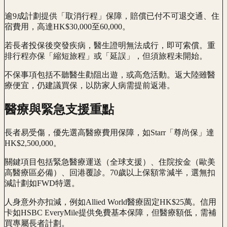
逾9成計劃提供「取消行程」保障，賠償已付不可退交通、住
宿費用，高達HK$30,000至60,000。
若長者投保後突發疾病，醫生證明無法成行，即可索償。重
排行程亦保「縮短旅程」或「延誤」，但須旅程未開始。
不保事項包括不聽醫生勸阻出遊，或高危活動。返大陸雖醫
療便宜，仍建議買保，以防家人病需提前返港。
醫療與緊急支援重點
長者易受傷，優先選高醫療費用保障，如Starr「尊尚保」達
HK$2,500,000。
關鍵項目包括緊急醫療運送（全球支援）、住院按金（歐美
高醫療區必備）、回港覆診。70歲以上保額常減半，選無扣
減計劃如FWD特選。
人身意外亦扣減，例如Allied World醫療固定HK$25萬。信用
卡如HSBC EveryMile提供免費基本保障，但醫療額低，需補
買專屬長者計劃。