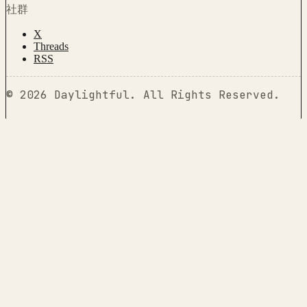
社群
X
Threads
RSS
©
2026
Daylightful
.
All Rights Reserved.