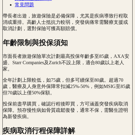
常見問題
帶長者出遊，旅遊保險是必備保障，尤其是疾病導致行程取
消或重排。高齡人士抵抗力較弱，突發病痛常需醫療支援或
取消計劃，選對保險可獲高額賠償。
年齡限制與投保須知
市面長者旅遊保險單次計劃最高投保年齡多至85歲，AXA安
盛、Starr Companies及Zurich不設上限，適合80歲以上老人
家。
全年計劃上限較低，如75歲，但多可續保至80歲。超過70
歲，醫療及人身意外保障常扣減25%-50%，例如MSIG至85歲
但70歲以上僅50%保額。
投保前盡早購買，確認行程後即買，方可涵蓋突發疾病取消
保障。預存慢性病如骨質疏鬆復發，通常不保，需醫生證明
為新發疾病。
疾病取消行程保障詳解