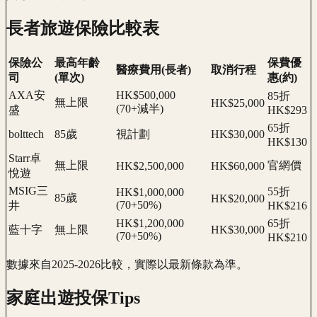
長者旅遊保險比較表
保險公
最高年齡
保費優
醫療費用(長者)
取消行程
司
(單次)
惠(約)
AXA安
HK$500,000
85折
無上限
HK$25,000
(70+減半)
盛
HK$293
65折
bolttech
85歲
視計劃
HK$30,000
HK$130
Starr卓
無上限
官網價
HK$2,500,000
HK$60,000
悅遊
MSIG三
55折
HK$1,000,000
85歲
HK$20,000
(70+50%)
井
HK$216
HK$1,200,000
65折
藍十字
無上限
HK$30,000
(70+50%)
HK$210
數據來自2025-2026比較，實際以最新條款為準。
家庭出遊投保Tips