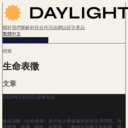
關於我們
樂齡科技
合作洽談
網誌
提交產品
繁體中文
Get early access
標籤
生命表徵
文章
2026年3月20日
長者生活
維生指數是什麼？生命表徵完整解析與正常值
維生指數（生命表徵）是評估人體健康的基本生理指標，包
括體溫、脈搏、呼吸、血壓等。了解維生指數正常範圍、測